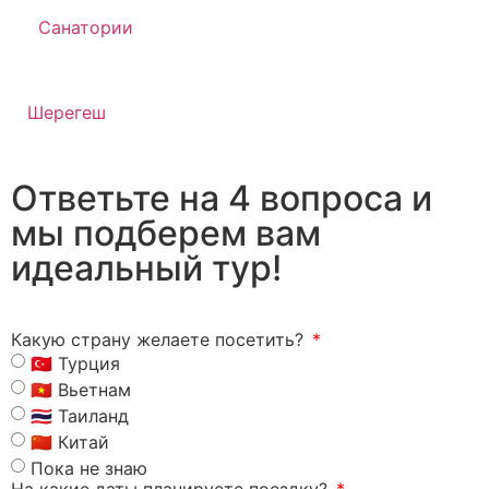
Санатории
Шерегеш
Ответьте на 4 вопроса и
мы подберем вам
идеальный тур!
Какую страну желаете посетить?
🇹🇷 Турция
🇻🇳 Вьетнам
🇹🇭 Таиланд
🇨🇳 Китай
Пока не знаю
На какие даты планируете поездку?