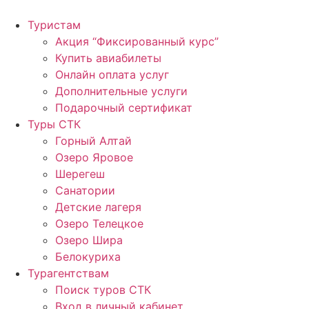
Перейти
к
Туристам
содержимому
Акция “Фиксированный курс”
Купить авиабилеты
Онлайн оплата услуг
Дополнительные услуги
Подарочный сертификат
Туры СТК
Горный Алтай
Озеро Яровое
Шерегеш
Санатории
Детские лагеря
Озеро Телецкое
Озеро Шира
Белокуриха
Турагентствам
Поиск туров СТК
Вход в личный кабинет