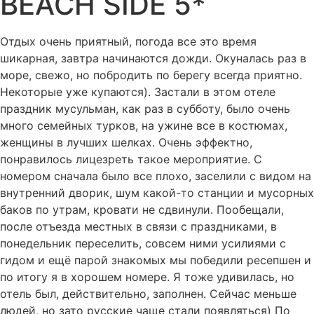
BEACH SIDE 5*
Отдых очень приятный, погода все это время
шикарная, завтра начинаются дожди. Окуналась раз в
море, свежо, но побродить по берегу всегда приятно.
Некоторые уже купаются). Застали в этом отеле
праздник мусульман, как раз в субботу, было очень
много семейных турков, на ужине все в костюмах,
женщины в лучших шелках. Очень эффектно,
понравилось лицезреть такое мероприятие. С
номером сначала было все плохо, заселили с видом на
внутренний дворик, шум какой-то станции и мусорных
баков по утрам, кровати не сдвинули. Пообещали,
после отъезда местных в связи с праздниками, в
понедельник переселить, совсем ними усилиями с
гидом и ещё парой знакомых мы победили ресепшен и
по итогу я в хорошем номере. Я тоже удивилась, но
отель был, действительно, заполнен. Сейчас меньше
людей, но зато русские чаще стали появляться) По