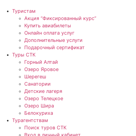
Перейти
к
Туристам
содержимому
Акция “Фиксированный курс”
Купить авиабилеты
Онлайн оплата услуг
Дополнительные услуги
Подарочный сертификат
Туры СТК
Горный Алтай
Озеро Яровое
Шерегеш
Санатории
Детские лагеря
Озеро Телецкое
Озеро Шира
Белокуриха
Турагентствам
Поиск туров СТК
Вход в личный кабинет