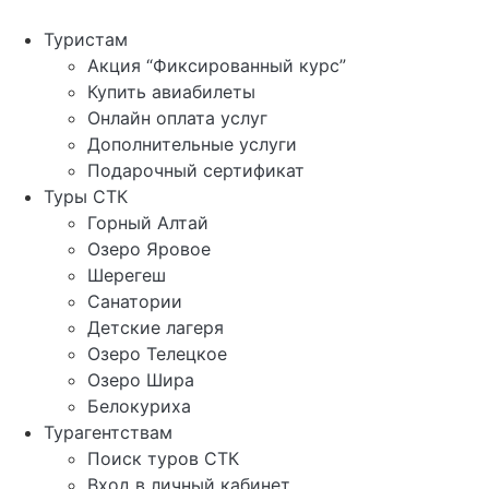
Перейти
к
Туристам
содержимому
Акция “Фиксированный курс”
Купить авиабилеты
Онлайн оплата услуг
Дополнительные услуги
Подарочный сертификат
Туры СТК
Горный Алтай
Озеро Яровое
Шерегеш
Санатории
Детские лагеря
Озеро Телецкое
Озеро Шира
Белокуриха
Турагентствам
Поиск туров СТК
Вход в личный кабинет