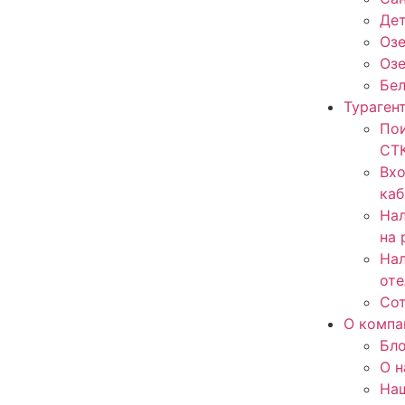
Дет
Озе
Оз
Бе
Тураген
Пои
СТ
Вхо
каб
Нал
на 
Нал
оте
Со
О компа
Бло
О н
На