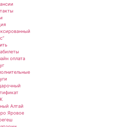
кансии
нтакты
м
ция
иксированный
с”
ить
иабилеты
айн оплата
уг
полнительные
уги
дарочный
тификат
К
ный Алтай
еро Яровое
регеш
натории