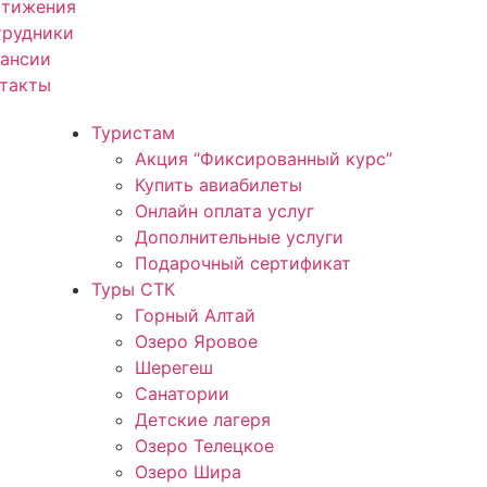
стижения
трудники
кансии
нтакты
Туристам
Акция “Фиксированный курс”
Купить авиабилеты
Онлайн оплата услуг
Дополнительные услуги
Подарочный сертификат
Туры СТК
Горный Алтай
Озеро Яровое
Шерегеш
Санатории
Детские лагеря
Озеро Телецкое
Озеро Шира