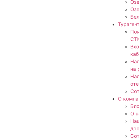
Озе
Оз
Бе
Тураген
Пои
СТ
Вхо
каб
Нал
на 
Нал
оте
Со
О компа
Бло
О н
На
до
Со