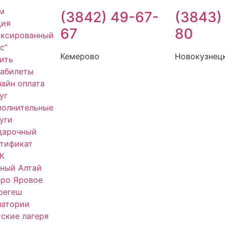
м
(3842) 49-67-
(3843)
ция
67
80
иксированный
с”
Кемерово
Новокузнец
ить
иабилеты
айн оплата
уг
полнительные
уги
дарочный
тификат
К
ный Алтай
еро Яровое
регеш
натории
ские лагеря