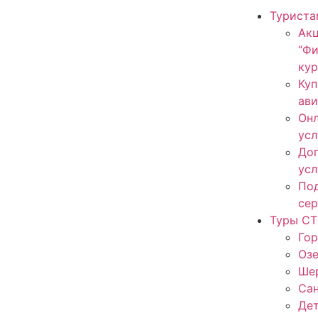
Туриста
Ак
“Ф
кур
Куп
ав
Онл
усл
До
усл
По
сер
Туры СТ
Гор
Оз
Ше
Са
Дет