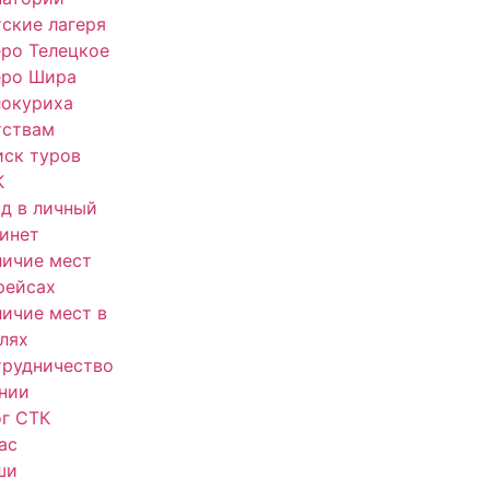
ские лагеря
ро Телецкое
еро Шира
локуриха
тствам
ск туров
К
д в личный
инет
ичие мест
рейсах
ичие мест в
лях
трудничество
нии
г СТК
ас
ши