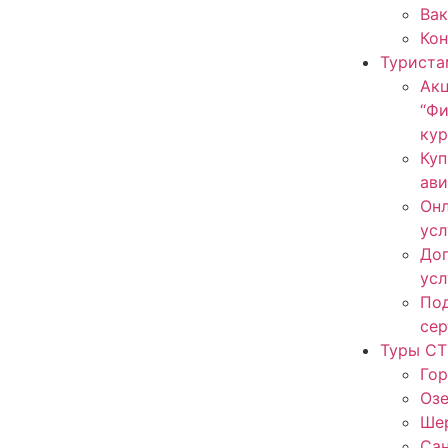
Ва
Ко
Туриста
Ак
“Ф
кур
Куп
ав
Онл
усл
До
усл
По
сер
Туры СТ
Гор
Оз
Ше
Са