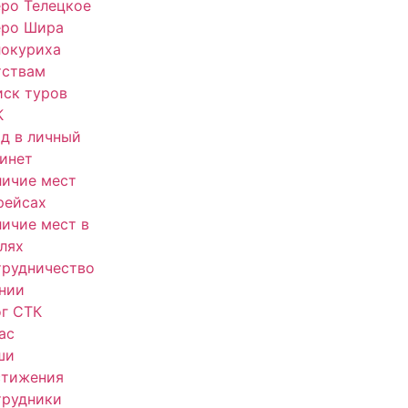
ро Телецкое
еро Шира
локуриха
тствам
ск туров
К
д в личный
инет
ичие мест
рейсах
ичие мест в
лях
трудничество
нии
г СТК
ас
ши
стижения
трудники