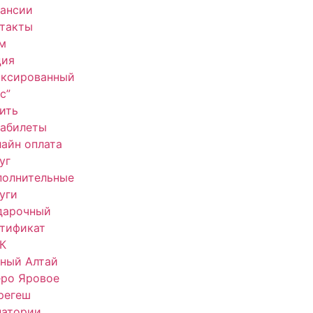
кансии
нтакты
м
ция
иксированный
с”
ить
иабилеты
айн оплата
уг
полнительные
уги
дарочный
тификат
К
ный Алтай
еро Яровое
регеш
натории