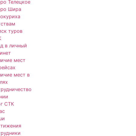
ро Телецкое
еро Шира
локуриха
тствам
ск туров
К
д в личный
инет
ичие мест
рейсах
ичие мест в
лях
трудничество
нии
г СТК
ас
ши
стижения
трудники