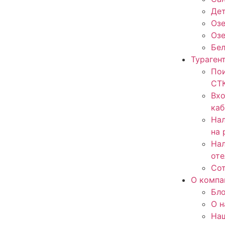
Дет
Озе
Оз
Бе
Тураген
Пои
СТ
Вхо
каб
Нал
на 
Нал
оте
Со
О компа
Бло
О н
На