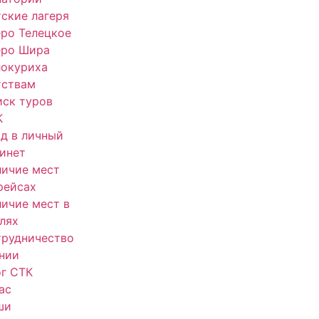
ские лагеря
ро Телецкое
еро Шира
локуриха
тствам
ск туров
К
д в личный
инет
ичие мест
рейсах
ичие мест в
лях
трудничество
нии
г СТК
ас
ши