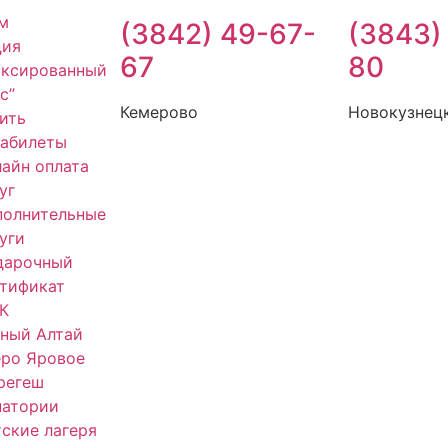
м
(3842) 49-67-
(3843)
ция
67
80
иксированный
с”
Кемерово
Новокузнец
ить
иабилеты
айн оплата
уг
полнительные
уги
дарочный
тификат
К
ный Алтай
еро Яровое
регеш
натории
ские лагеря