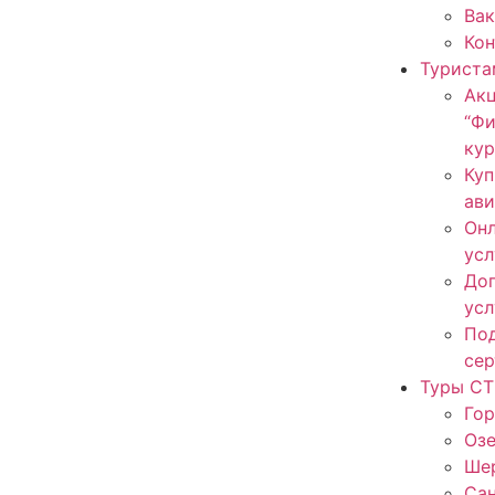
Ва
Ко
Туриста
Ак
“Ф
кур
Куп
ав
Онл
усл
До
усл
По
сер
Туры СТ
Гор
Оз
Ше
Са