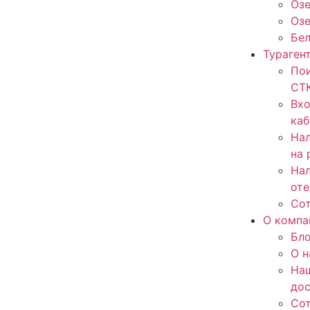
Озе
Оз
Бе
Тураген
Пои
СТ
Вхо
каб
Нал
на 
Нал
оте
Со
О компа
Бло
О н
На
до
Со