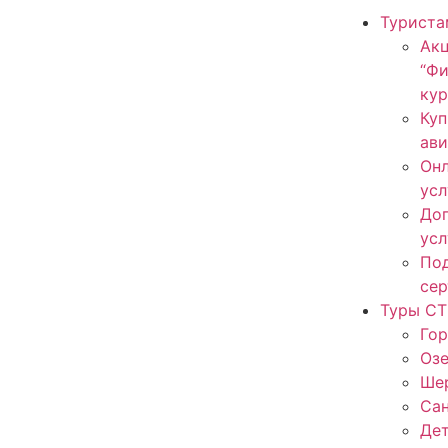
Туриста
Ак
“Ф
кур
Куп
ав
Онл
усл
До
усл
По
сер
Туры СТ
Гор
Оз
Ше
Са
Дет