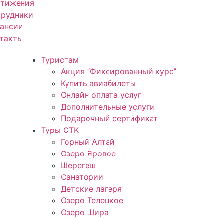
стижения
трудники
кансии
нтакты
Туристам
Акция “Фиксированный курс”
Купить авиабилеты
Онлайн оплата услуг
Дополнительные услуги
Подарочный сертификат
Туры СТК
Горный Алтай
Озеро Яровое
Шерегеш
Санатории
Детские лагеря
Озеро Телецкое
Озеро Шира