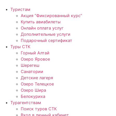
Перейти
к
Туристам
содержимому
Акция “Фиксированный курс”
Купить авиабилеты
Онлайн оплата услуг
Дополнительные услуги
Подарочный сертификат
Туры СТК
Горный Алтай
Озеро Яровое
Шерегеш
Санатории
Детские лагеря
Озеро Телецкое
Озеро Шира
Белокуриха
Турагентствам
Поиск туров СТК
Вход в личный кабинет